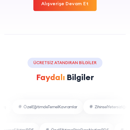
Alışverişe Devam Et
ÜCRETSİZ ATANDIRAN BİLGİLER
Faydalı
Bilgiler
riş
ÖzelEğitimdeTemelKavramlar
ZihinselYetersizliğiOl