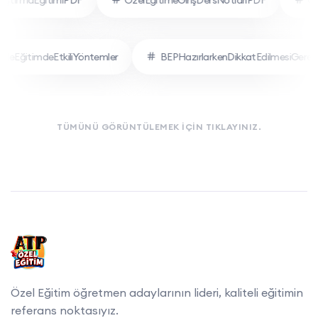
aştırmaEğitimiPDF
ÖzelEğitimeGirişDersNotlarıPDF
O
erleEğitimdeEtkiliYöntemler
BEPHazırlarkenDikkatEdilmesiGereke
TÜMÜNÜ GÖRÜNTÜLEMEK İÇİN TIKLAYINIZ.
Özel Eğitim öğretmen adaylarının lideri, kaliteli eğitimin
referans noktasıyız.