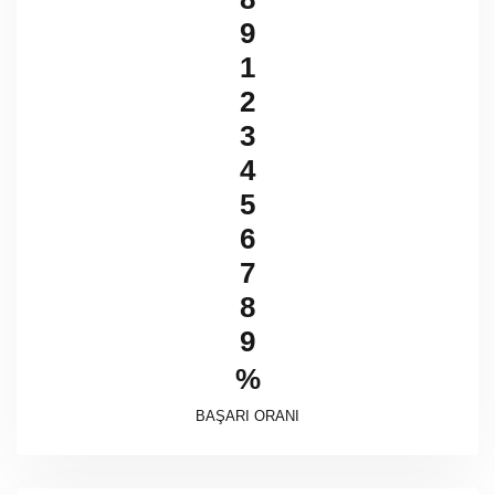
9
1
2
3
4
5
6
7
8
9
%
BAŞARI ORANI