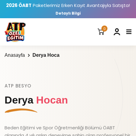
2026 ÖABT
Paketlerimiz Erken Kayıt Avantajıyla Satışta!
Detaylı Bilgi
0
Anasayfa
Derya Hoca
ATP BESYO
Derya
Hocan
Beden Eğitimi ve Spor Öğretmenliği Bölümü ÖABT
alanında 4 yılı aşkın deneyime sahip olan profesyonel bir