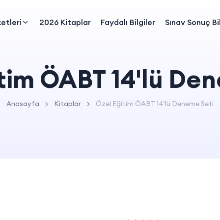
etleri
2026 Kitaplar
Faydalı Bilgiler
Sınav Sonuç Bil
tim ÖABT 14'lü De
Anasayfa
Kitaplar
Özel Eğitim ÖABT 14'lü Deneme Seti