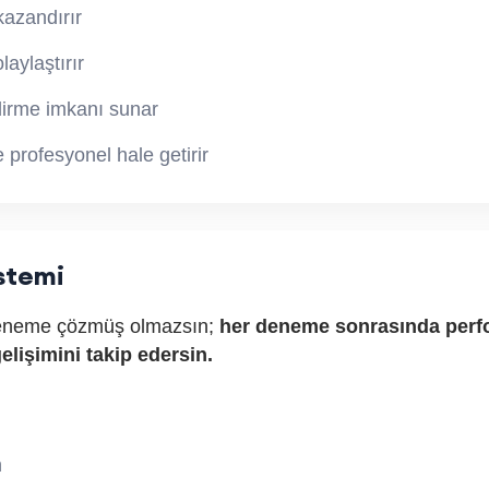
kazandırır
laylaştırır
dirme imkanı sunar
e profesyonel hale getirir
istemi
deneme çözmüş olmazsın;
her deneme sonrasında perfo
gelişimini takip edersin.
n