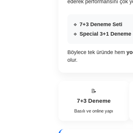
ederek performansını çok yö
🔹
7+3 Deneme Seti
🔹
Special 3+1 Deneme 
Böylece tek üründe hem
yo
olur.
📝
7+3 Deneme
Basılı ve online yapı