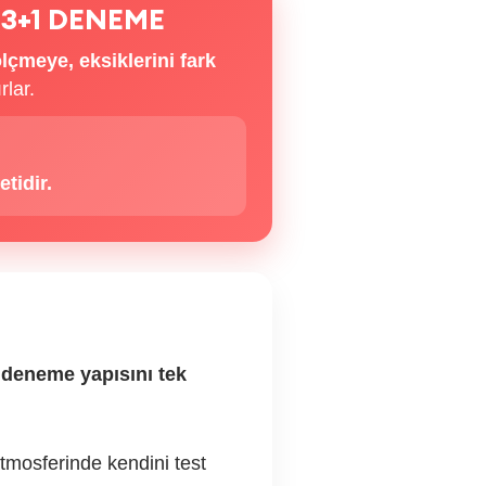
 3+1 DENEME
lçmeye, eksiklerini fark
rlar.
tidir.
lı deneme yapısını tek
atmosferinde kendini test