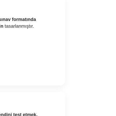
sınav formatında
in
tasarlanmıştır.
ndini test etmek,