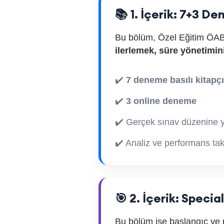
📚 1. İçerik: 7+3 D
Bu bölüm, Özel Eğitim ÖABT
ilerlemek, süre yönetimin
✔️
7 deneme basılı kitapç
✔️
3 online deneme
✔️ Gerçek sınav düzenine 
✔️ Analiz ve performans tak
🎯 2. İçerik: Speci
Bu bölüm ise başlangıç ve 