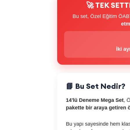
🚀 TEK SET
Bu set, Özel Eğitim ÖAB
etm
İki ay
📘 Bu Set Nedir?
14'lü Deneme Mega Set
, 
pakette bir araya getiren ö
Bu yapı sayesinde hem klasik