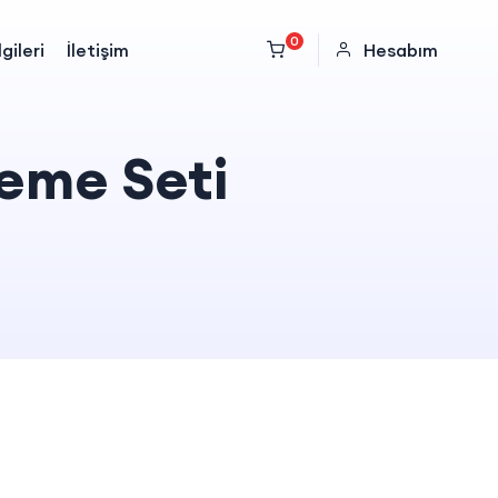
0
gileri
İletişim
Hesabım
neme Seti