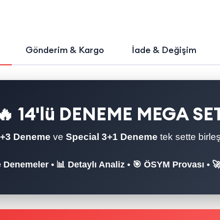
Gönderim & Kargo
İade & Değişim
🔥 14'lü DENEME MEGA SE
7+3 Deneme
ve
Special 3+1 Deneme
tek sette birleş
e Denemeler • 📊 Detaylı Analiz • 🎯 ÖSYM Provası • 🚀 