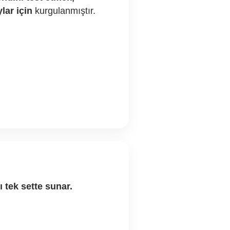
lar için
kurgulanmıştır.
nı tek sette sunar.