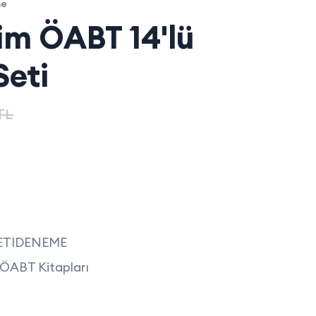
me
im ÖABT 14'lü
eti
TL
SETIDENEME
 ÖABT Kitapları