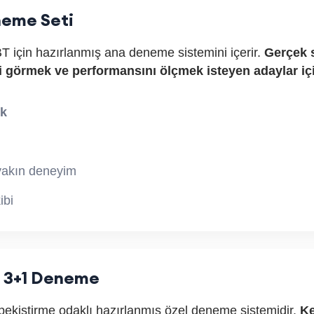
eneme Seti
 için hazırlanmış ana deneme sistemini içerir.
Gerçek 
i görmek ve performansını ölçmek isteyen adaylar iç
ık
yakın deneyim
ibi
al 3+1 Deneme
pekiştirme odaklı hazırlanmış özel deneme sistemidir.
Ke