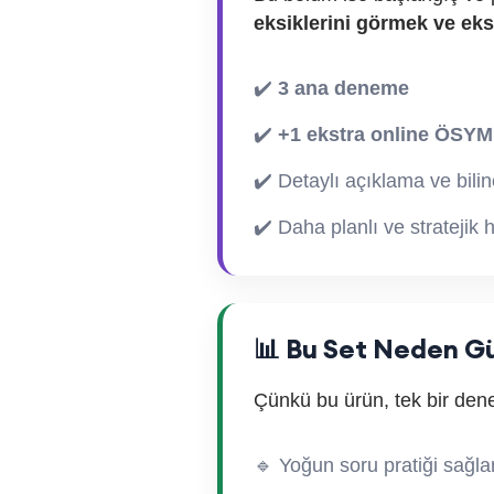
eksiklerini görmek ve eks
✔️
3 ana deneme
✔️
+1 ekstra online ÖSYM
✔️ Detaylı açıklama ve bilin
✔️ Daha planlı ve stratejik h
📊 Bu Set Neden G
Çünkü bu ürün, tek bir de
🔹 Yoğun soru pratiği sağla