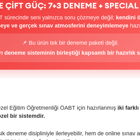
TE ÇİFT GÜÇ: 7+3 DENEME + SPECIAL
T sürecinde seni yalnızca soru çözmeye değil;
kendini ö
eye ve gerçek sınav atmosferini deneyimlemeye
hazı
📌 Bu ürün tek bir deneme paketi değil.
rı deneme sisteminin birleştiği kapsamlı bir hazırlık se
Özel Eğitim Öğretmenliği ÖABT için hazırlanmış
iki fark
zel bir sistemdir.
 deneme disipliniyle ilerleyebilir, hem de online sınav 