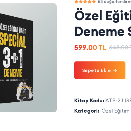
53 değerlendir
Özel Eğit
Deneme S
599.00 TL
648.00 
Sepete Ekle
Kitap Kodu:
ATP-2'LI
Kategori:
Özel Eğitim